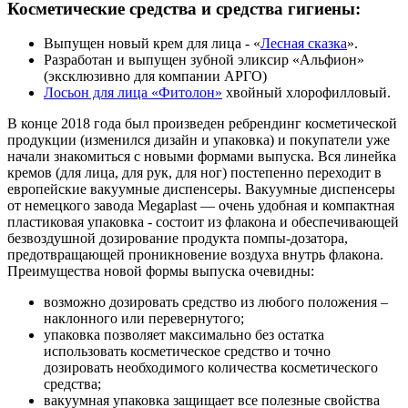
Косметические средства и средства гигиены:
Выпущен новый крем для лица - «
Лесная сказка
».
Разработан и выпущен зубной эликсир «Альфион»
(эксклюзивно для компании АРГО)
Лосьон для лица «Фитолон»
хвойный хлорофилловый.
В конце 2018 года был произведен ребрендинг косметической
продукции (изменился дизайн и упаковка) и покупатели уже
начали знакомиться с новыми формами выпуска. Вся линейка
кремов (для лица, для рук, для ног) постепенно переходит в
европейские вакуумные диспенсеры. Вакуумные диспенсеры
от немецкого завода Megaplast — очень удобная и компактная
пластиковая упаковка - состоит из флакона и обеспечивающей
безвоздушной дозирование продукта помпы-дозатора,
предотвращающей проникновение воздуха внутрь флакона.
Преимущества новой формы выпуска очевидны:
возможно дозировать средство из любого положения –
наклонного или перевернутого;
упаковка позволяет максимально без остатка
использовать косметическое средство и точно
дозировать необходимого количества косметического
средства;
вакуумная упаковка защищает все полезные свойства