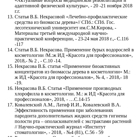
«Актуальные вопросы медицинской реабилитации и
адаптивной физической культуры», - 20 -21 ноября 2018
г.г.
Статья В.Б. Некрасовой «Лечебно-профилактические
средства из биомассы дерева»// СПб.: СПб. Гос.
лесотехнический университет им.С.М.Кирова, -
Материалы третьей международной научно-
практической конференции, - 23-24 мая 2018 г.,- С.116
-117
Статья В.Б. Некрасова. Применение бурых водорослей в
косметологии /М.:ж ИД «Красота для профессионалов»,
2018,- № 2 , - С.10 -14.
Некрасова В.Б. статья «Применение биоактивных
концентратов из биомассы дерева в косметологии» М.:
ж ИД «Красота для профессионалов», № 4, - 2018,- 18
-19.
Некрасова В.Б. Статья «Применение производных
хлорофилла в косметологии. М.: ж ИД «Красота для
профессионалов», 2018, - …С.14-15
Ковалевский А.М., Латиф И.И., Ковалевский В.А.
Эффективность применения при заболеваниях
пародонта дополнительных жидких средств гигиены
полости рта – ополаскивателей с экстрактами растений
// Научно-практический журнал «Институт
стоматологии», - 2018, - №4 (81), С.56 - 59