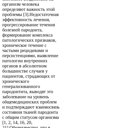
организм человека
определяют важность этой
проблемы [3].Недостаточная
эффективность лечения,
прогрессирование течения
болезней пародонта,
формирование комплекса
патологических признаков,
хроническое течение с
частыми рецидивами и
персистенциями, выявление
патологии внутренних
органов в абсолютном
большинстве случаев у
пациентов, страдающих от
хронического
генерализованного
пародонтита, выводят это
заболевание на уровень
общемедицинских проблем
и подтверждают взаимосвязь
состояния тканей пародонта
с общим статусом организма
[1, 2, 14, 16, 20,
21].Общеизвестно, что в