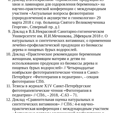
хвои и ламинарии для оздоровления беременных» на
научно-практической конференции с международным
участием «Актуальные вопросы физиотерапии
(природолечения) в акушерстве и гинекологии» 29
марта 2018 г. гор. больница Святого Великомученика
Георгия», Северный пр. д.1
Доклад в В.Б.Некрасовой Санитарно-гигиеническом
Университете им. И.И.Мечникова, 28февраля 2018 г. О
натуральных и синтетических витаминах; о применении
лечебно-профилактической продукции из биомассы
дерева и пищевых бурых водорослей.
Доклад «Практические рекомендации беременным
женщинам, кормящим матерям и детям по
использованию продукции из биомассы дерева и
пищевых бурых водорослей» // Четырнадцатые
ноябрьские фитотерапевтические чтения в Санкт-
Петербурге «Фитотерапия в педиатрии», - секция
фитотерапии СПб.
Тезисы в журнале Х1V Санкт-Петербургские
фитотерапевтические чтения «Фитотерапия в
педиатрии» // СПб., - 2018, -С.63 – 71.
Доклад «Сравнительная оценка натуральных и
синтетических витаминов» // СПб.: 4-я научно-
практическая конференция с международным участием