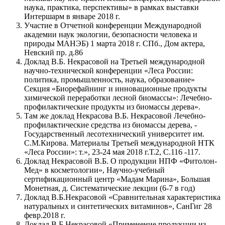
наука, практика, перспективы» в рамках выставки
Интершарм в январе 2018 г.
Участие в Отчетной конференции Международной
академии наук экологии, безопасности человека и
природы МАНЭБ) 1 марта 2018 г. СПб., Дом актера,
Невский пр. д.86
Доклад В.Б. Некрасовой на Третьей международной
научно-технической конференции «Леса России:
политика, промышленность, наука, образование»
Секция «Биорефайнинг и инновационные продукты
химической переработки лесной биомассы»: Лечебно-
профилактические продукты из биомассы дерева».
Там же доклад Некрасова В.Б. Некрасовой Лечебно-
профилактические средства из биомассы дерева, -
Государственный лесотехнический университет им.
С.М.Кирова. Материалы Третьей международной НТК
«Леса России»: т.», 23-24 мая 2018 г.Т.2, С.116 -117.
Доклад Некрасовой В.Б. О продукции НПФ «Фитолон-
Мед» в косметологии», Научно-учебный
сертификационный центр «Мадам Марина», Большая
Монетная, д. Систематические лекции (6-7 в год)
Доклад В.Б.Некрасовой «Сравнительная характеристика
натуральных и синтетических витаминов», СанГиг 28
февр.2018 г.
Доклад В.Б.Некрасовой «Применение продукции из